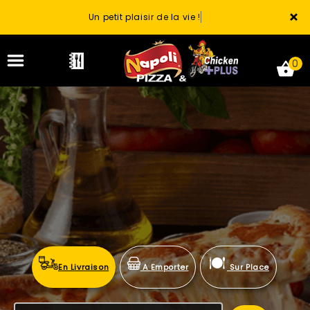
×
Un petit plaisir de la vie !
0
ACCUEIL
LA CARTE
VOTRE COMPTE
NOTRE RESTAURANT
En Livraison
A Emporter
Sur Place
VOS AVIS
MENTIONS LÉGALES