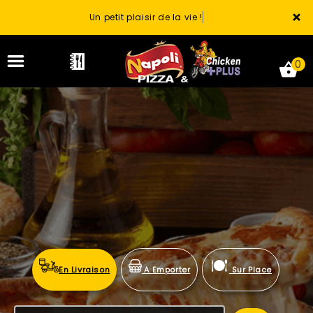
×
Un petit plaisir de la vie !
0
ACCUEIL
LA CARTE
VOTRE COMPTE
NOTRE RESTAURANT
En Livraison
A Emporter
Sur Place
VOS AVIS
MENTIONS LÉGALES