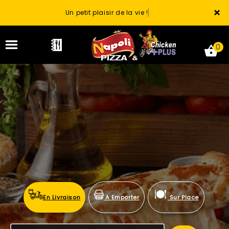
×
Un petit plaisir de la vie !
0
ACCUEIL
LA CARTE
VOTRE COMPTE
NOTRE RESTAURANT
En Livraison
A Emporter
Sur Place
VOS AVIS
MENTIONS LÉGALES