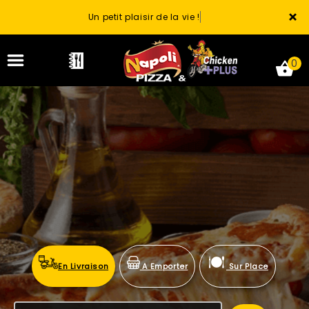
×
Un petit plaisir de la vie !
0
ACCUEIL
LA CARTE
VOTRE COMPTE
NOTRE RESTAURANT
En Livraison
A Emporter
Sur Place
VOS AVIS
MENTIONS LÉGALES